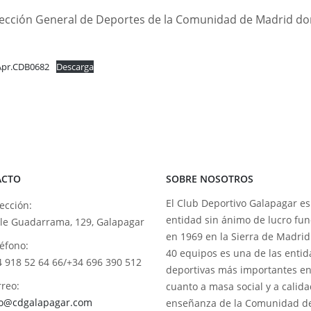
Dirección General de Deportes de la Comunidad de Madrid 
pr.CDB0682
Descarga
ACTO
SOBRE NOSOTROS
El Club Deportivo Galapagar e
ección:
entidad sin ánimo de lucro fu
lle Guadarrama, 129, Galapagar
en 1969 en la Sierra de Madrid
éfono:
40 equipos es una de las enti
4 918 52 64 66/+34 696 390 512
deportivas más importantes e
reo:
cuanto a masa social y a calid
fo@cdgalapagar.com
enseñanza de la Comunidad d