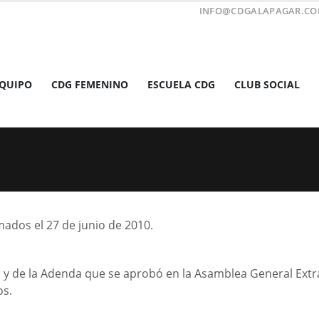
INFO@CDGALAPAGAR.C
EQUIPO
CDG FEMENINO
ESCUELA CDG
CLUB SOCIAL
mados el 27 de junio de 2010.
a y de la Adenda que se aprobó en la Asamblea General Extra
os.