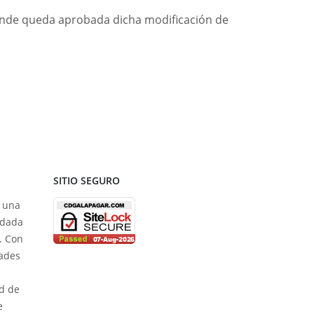
donde queda aprobada dicha modificación de
SITIO SEGURO
s una
ndada
. Con
dades
n
ad de
e