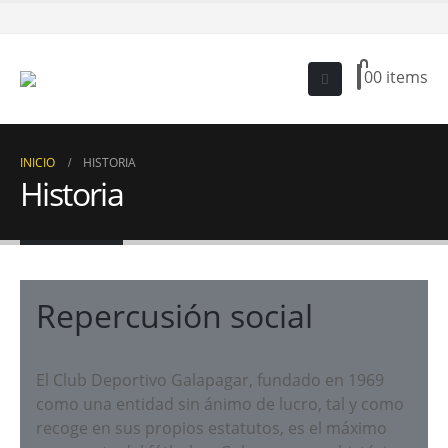
0
0 items
INICIO
HISTORIA
Historia
Repercusión social
El Club Deportivo Galapagar, fundado en 1969
como una entidad sin ánimo de lucro, tal y como
recoge en sus propios estatutos, es el máximo