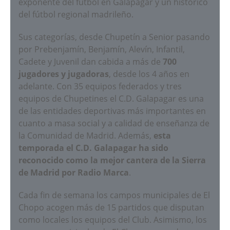
exponente del fútbol en Galapagar y un histórico
del fútbol regional madrileño.
Sus categorías, desde Chupetín a Senior pasando
por Prebenjamín, Benjamín, Alevín, Infantil,
Cadete y Juvenil dan cabida a más de
700
jugadores y jugadoras
, desde los 4 años en
adelante. Con 35 equipos federados y tres
equipos de Chupetines el C.D. Galapagar es una
de las entidades deportivas más importantes en
cuanto a masa social y a calidad de enseñanza de
la Comunidad de Madrid. Además,
esta
temporada el C.D. Galapagar ha sido
reconocido como la mejor cantera de la Sierra
de Madrid por Radio Marca
.
Cada fin de semana los campos municipales de El
Chopo acogen más de 15 partidos que disputan
como locales los equipos del Club. Asimismo, los