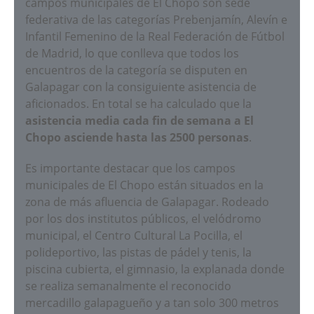
campos municipales de El Chopo son sede
federativa de las categorías Prebenjamín, Alevín e
Infantil Femenino de la Real Federación de Fútbol
de Madrid, lo que conlleva que todos los
encuentros de la categoría se disputen en
Galapagar con la consiguiente asistencia de
aficionados. En total se ha calculado que la
asistencia media cada fin de semana a El
Chopo asciende hasta las 2500 personas
.
Es importante destacar que los campos
municipales de El Chopo están situados en la
zona de más afluencia de Galapagar. Rodeado
por los dos institutos públicos, el velódromo
municipal, el Centro Cultural La Pocilla, el
polideportivo, las pistas de pádel y tenis, la
piscina cubierta, el gimnasio, la explanada donde
se realiza semanalmente el reconocido
mercadillo galapagueño y a tan solo 300 metros