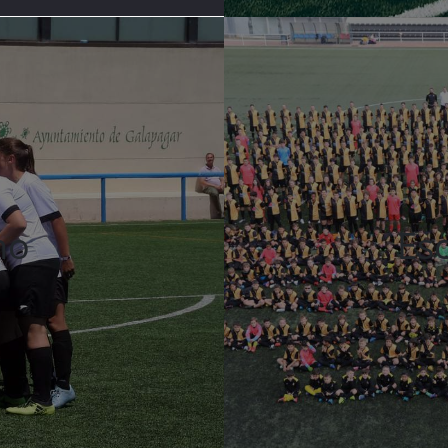
no
Es