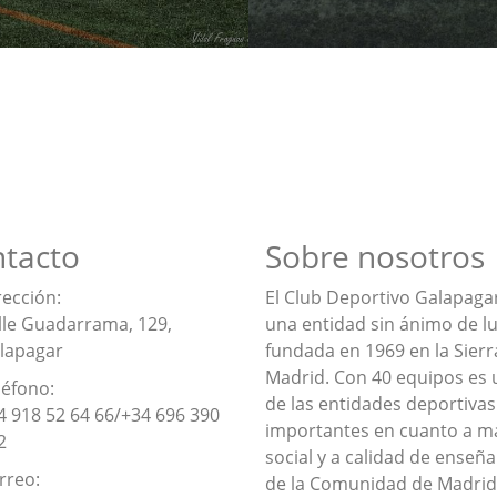
tacto
Sobre nosotros
rección:
El Club Deportivo Galapaga
lle Guadarrama, 129,
una entidad sin ánimo de l
lapagar
fundada en 1969 en la Sierr
Madrid. Con 40 equipos es 
léfono:
de las entidades deportiva
4 918 52 64 66/+34 696 390
importantes en cuanto a m
2
social y a calidad de enseñ
rreo:
de la Comunidad de Madrid