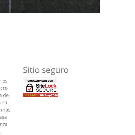
Sitio seguro
r es
ucro
a de
una
s más
asa
anza
.