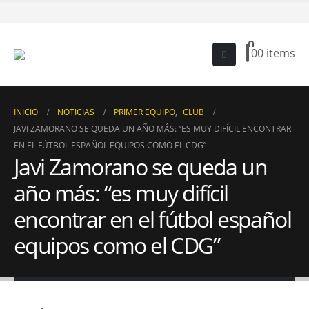
0
0 items
INICIO
NOTICIAS
PRIMER EQUIPO
,
CLUB
JAVI ZAMORANO SE QUEDA UN AÑO MÁS: “ES MUY DIFÍCIL ENCONTRAR
EN EL FÚTBOL ESPAÑOL EQUIPOS COMO EL CDG”
Javi Zamorano se queda un
año más: “es muy difícil
encontrar en el fútbol español
equipos como el CDG”