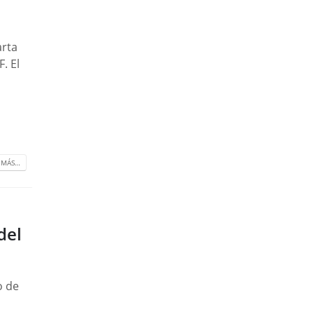
arta
. El
a
 MÁS…
del
o de