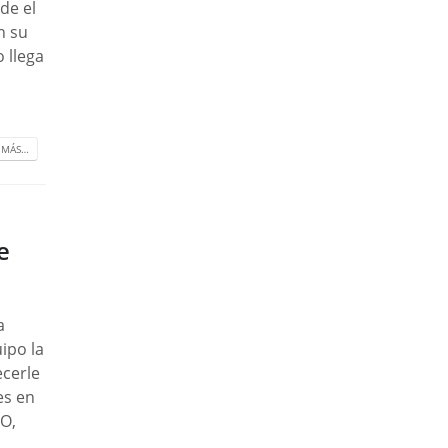
de el
n su
 llega
 MÁS…
e
a
ipo la
cerle
es en
DO,