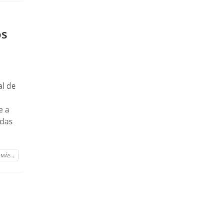
os
a
al de
e a
adas
 MÁS…