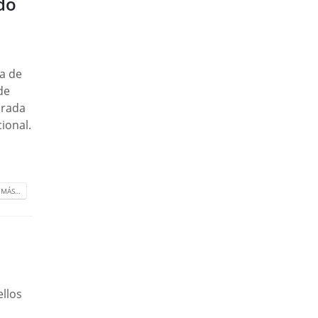
do
n
ta de
de
orada
ional.
 MÁS…
llos