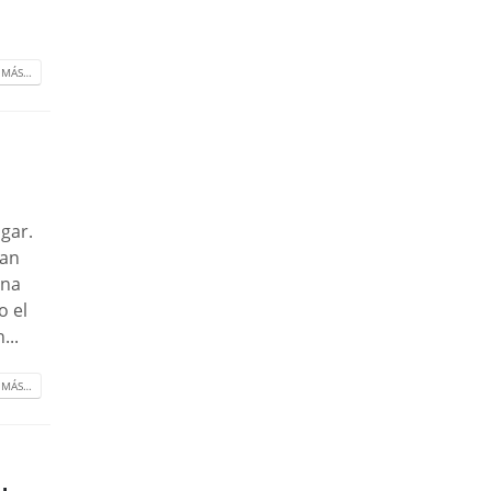
 MÁS…
gar.
han
una
o el
...
 MÁS…