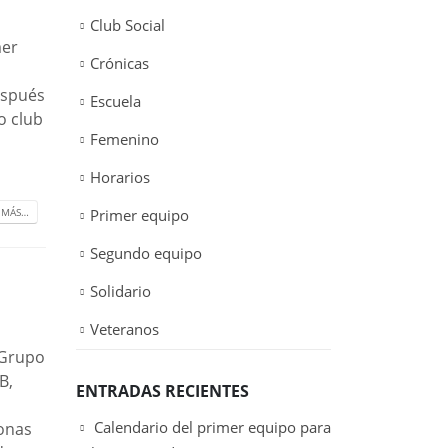
Club Social
mer
Crónicas
espués
Escuela
o club
Femenino
Horarios
 MÁS…
Primer equipo
Segundo equipo
Solidario
Veteranos
 Grupo
B,
ENTRADAS RECIENTES
Calendario del primer equipo para
onas