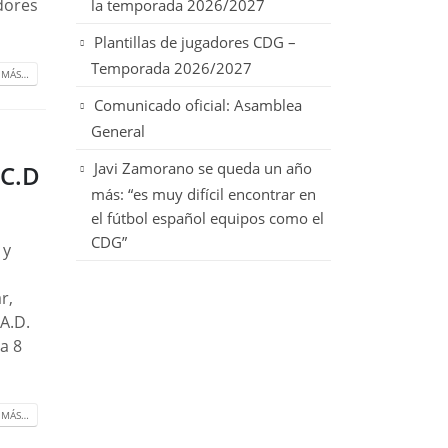
adores
la temporada 2026/2027
Plantillas de jugadores CDG –
Temporada 2026/2027
 MÁS…
Comunicado oficial: Asamblea
General
Javi Zamorano se queda un año
 C.D
más: “es muy difícil encontrar en
el fútbol español equipos como el
CDG”
 y
r,
 A.D.
a 8
 MÁS…