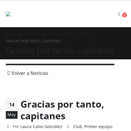
0
INICIO
NOTICIAS
PRIMER EQUIPO
,
CLUB
GRACIAS POR TANTO, CAPITANES
Gracias por tanto, capitanes
Volver a Noticias
Gracias por tanto,
14
capitanes
May
Por
Laura Calvo González
Club
,
Primer equipo