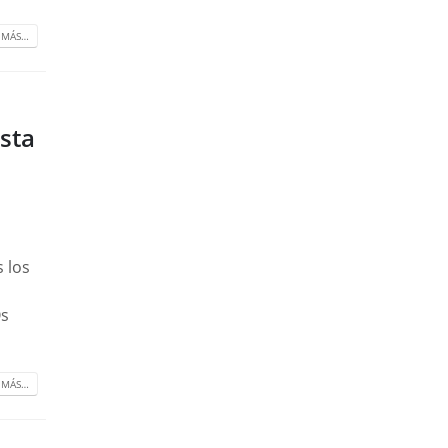
 MÁS…
esta
 los
Os
 MÁS…