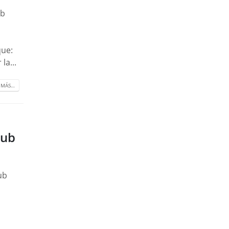
ub
que:
la...
 MÁS…
lub
ub