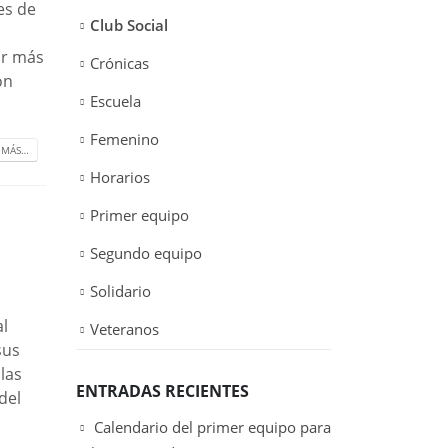
es de
Club Social
ar más
Crónicas
on
Escuela
Femenino
 MÁS…
Horarios
Primer equipo
Segundo equipo
Solidario
al
Veteranos
sus
 las
ENTRADAS RECIENTES
del
Calendario del primer equipo para