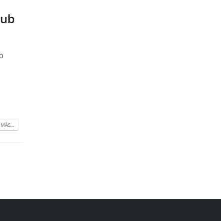
lub
b
 MÁS…