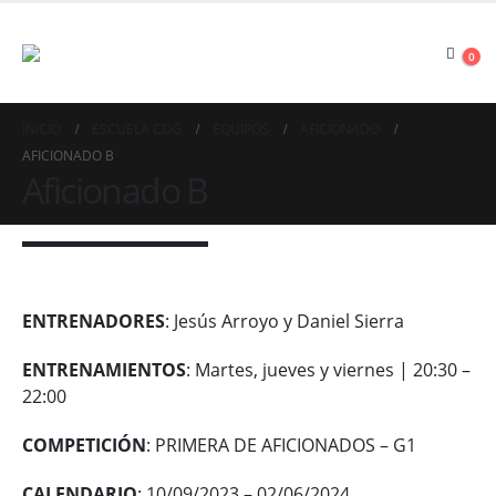
0
INICIO
ESCUELA CDG
EQUIPOS
AFICIONADO
AFICIONADO B
Aficionado B
ENTRENADORES
: Jesús Arroyo y Daniel Sierra
ENTRENAMIENTOS
: Martes, jueves y viernes | 20:30 –
22:00
COMPETICIÓN
: PRIMERA DE AFICIONADOS – G1
CALENDARIO
:
10/09/2023 – 02/06/2024