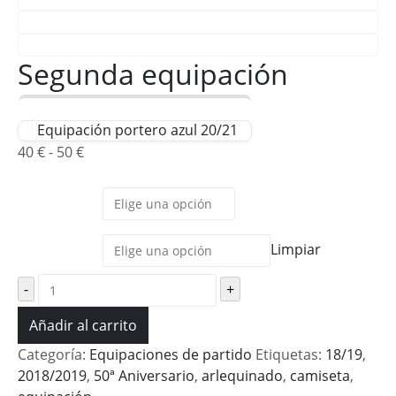
Segunda equipación
Equipación portero azul 20/21
Rango
40
€
-
50
€
de
precios:
Talla
desde
40 €
Serigrafía
Limpiar
hasta
50 €
-
+
Añadir al carrito
Categoría:
Equipaciones de partido
Etiquetas:
18/19
,
2018/2019
,
50ª Aniversario
,
arlequinado
,
camiseta
,