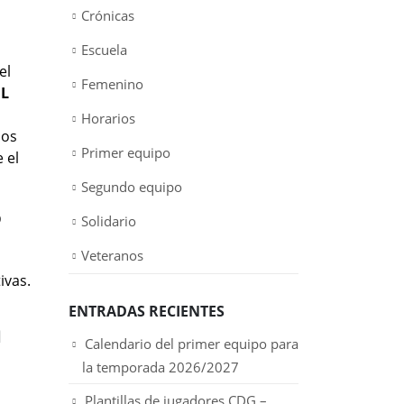
Crónicas
Escuela
el
Femenino
IL
Horarios
los
Primer equipo
 el
Segundo equipo
D
Solidario
Veteranos
ivas.
ENTRADAS RECIENTES
a
Calendario del primer equipo para
la temporada 2026/2027
Plantillas de jugadores CDG –