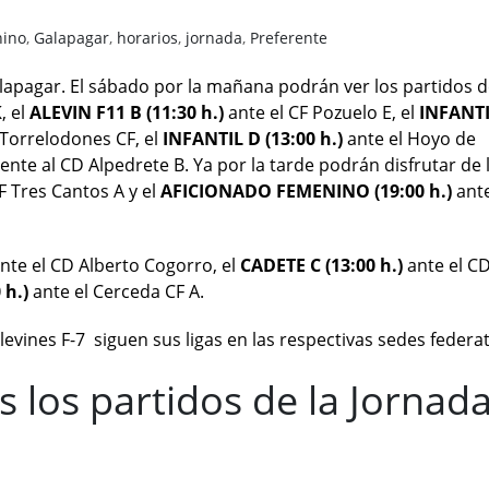
nino
,
Galapagar
,
horarios
,
jornada
,
Preferente
alapagar. El sábado por la mañana podrán ver los partidos d
, el
ALEVIN F11
B (11:30 h.)
ante el CF Pozuelo E, el
INFANT
 Torrelodones CF, el
INFANTIL D (13:00 h.)
ante el Hoyo de
rente al CD Alpedrete B. Ya por la tarde podrán disfrutar de 
F Tres Cantos A y el
AFICIONADO FEMENINO
(19:00 h.)
ante
nte el CD Alberto Cogorro, el
CADETE C (13:00 h.)
ante el C
 h.)
ante el Cerceda CF A.
vines F-7 siguen sus ligas en las respectivas sedes federat
 los partidos de la Jornad