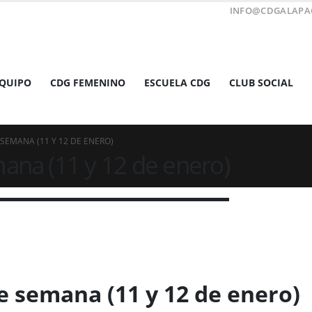
INFO@CDGALAPA
EQUIPO
CDG FEMENINO
ESCUELA CDG
CLUB SOCIAL
 SEMANA (11 Y 12 DE ENERO)
mana (11 y 12 de enero)
de semana (11 y 12 de enero)