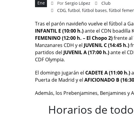
Ene
Por
Sergio López
Club
CDG
,
futbol
,
fútbol bases
,
fútbol feme
Tras el parón navideño vuelve el fútbol a G
INFANTIL E (10:00 h.)
ante el CDN boadilla K
FEMENINO (12:00 h. – El Chopo 2)
frente al
Manzanares CDH y el
JUVENIL C (14:45 h.)
f
partidos del
JUVENIL A (17:00 h.)
ante el CD
CDF Olympia.
El domingo jugarán el
CADETE A (11:00 h.)
a
Puerta de Madrid y el
AFICIONADO B (16:30
Además, los Prebenjamines, Benjamines y Ale
Horarios de todos