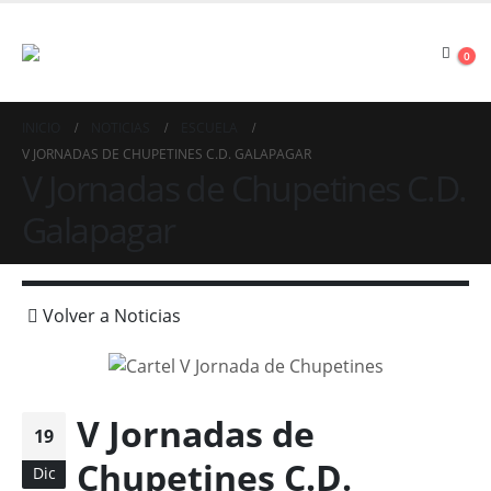
0
INICIO
NOTICIAS
ESCUELA
V JORNADAS DE CHUPETINES C.D. GALAPAGAR
V Jornadas de Chupetines C.D.
Galapagar
Volver a Noticias
V Jornadas de
19
Chupetines C.D.
Dic