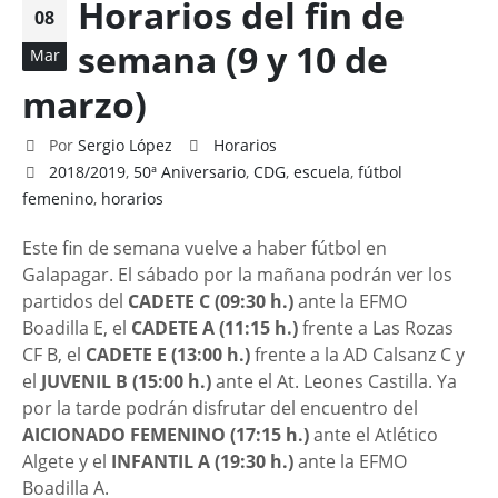
Horarios del fin de
08
semana (9 y 10 de
Mar
marzo)
Por
Sergio López
Horarios
2018/2019
,
50ª Aniversario
,
CDG
,
escuela
,
fútbol
femenino
,
horarios
Este fin de semana vuelve a haber fútbol en
Galapagar. El sábado por la mañana podrán ver los
partidos del
CADETE C (09:30 h.)
ante la EFMO
Boadilla E, el
CADETE A (11:15 h.)
frente a Las Rozas
CF B, el
CADETE E (13:00 h.)
frente a la AD Calsanz C y
el
JUVENIL B (15:00 h.)
ante el At. Leones Castilla. Ya
por la tarde podrán disfrutar del encuentro del
AICIONADO FEMENINO (17:15 h.)
ante el Atlético
Algete y el
INFANTIL A (19:30 h.)
ante la EFMO
Boadilla A.