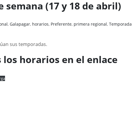
e semana (17 y 18 de abril)
onal
,
Galapagar
,
horarios
,
Preferente
,
primera regional
,
Temporada
núan sus temporadas.
 los horarios en el enlace
rga