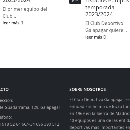
Listados equipos
temporada
El primer equipo del
2023/2024
Club...
leer más
El Club Deportivo
Galapagar quiere...
leer más
ACTO
SOBRE NOSOTROS
El Club Deportivo Galapagar e
ección:
entidad sin ánimo de lucro fu
lle Guadarrama, 129, Galapagar
en 1969 en la Sierra de Madrid
éfono:
40 equipos es una de las enti
4 918 52 64 66/+34 696 390 512
deportivas más importantes e