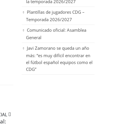
la temporada 2026/2027
Plantillas de jugadores CDG –
Temporada 2026/2027
Comunicado oficial: Asamblea
General
Javi Zamorano se queda un año
más: “es muy difícil encontrar en
el fútbol español equipos como el
CDG”
17
10
Horarios del fin de
Hor
al:
semana (19 y 20 de
sem
Jun
Jun