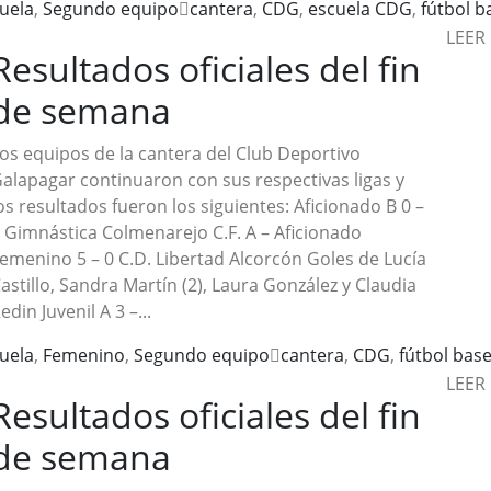
uela
,
Segundo equipo
cantera
,
CDG
,
escuela CDG
,
fútbol b
LEER
Resultados oficiales del fin
de semana
os equipos de la cantera del Club Deportivo
alapagar continuaron con sus respectivas ligas y
os resultados fueron los siguientes: Aficionado B 0 –
 Gimnástica Colmenarejo C.F. A – Aficionado
emenino 5 – 0 C.D. Libertad Alcorcón Goles de Lucía
astillo, Sandra Martín (2), Laura González y Claudia
edin Juvenil A 3 –...
uela
,
Femenino
,
Segundo equipo
cantera
,
CDG
,
fútbol bas
LEER
Resultados oficiales del fin
de semana