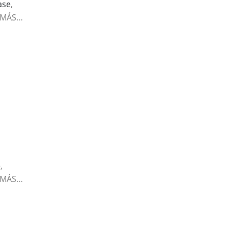
ase
,
 MÁS…
e
,
 MÁS…