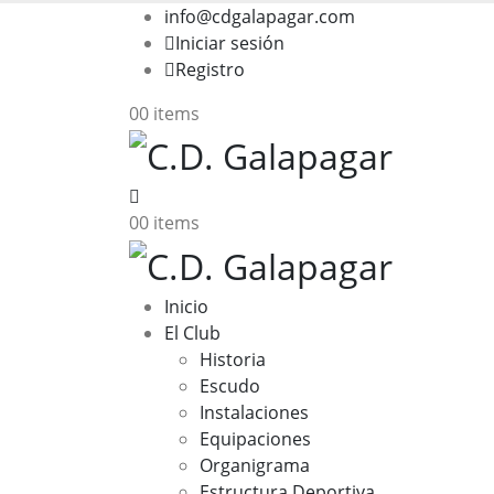
info@cdgalapagar.com
Iniciar sesión
Registro
0
0 items
0
0 items
Inicio
El Club
Historia
Escudo
Instalaciones
Equipaciones
Organigrama
Estructura Deportiva