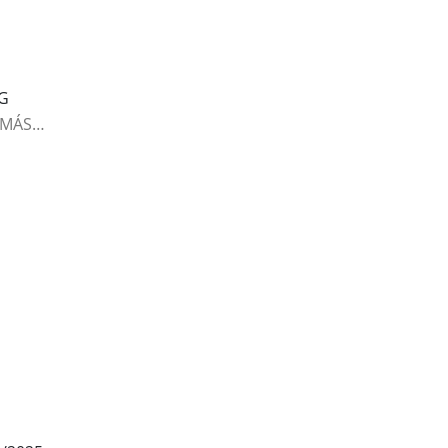
DG
 MÁS…