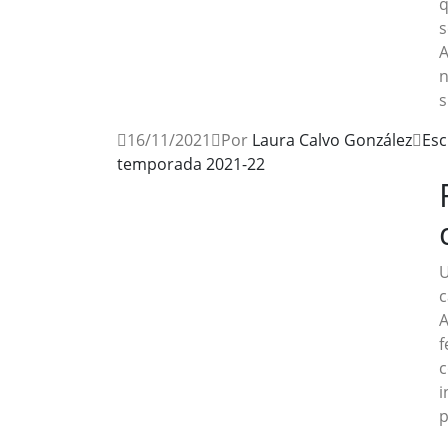
q
s
A
n
s
16/11/2021
Por
Laura Calvo González
Esc
temporada 2021-22
U
c
A
f
c
i
p