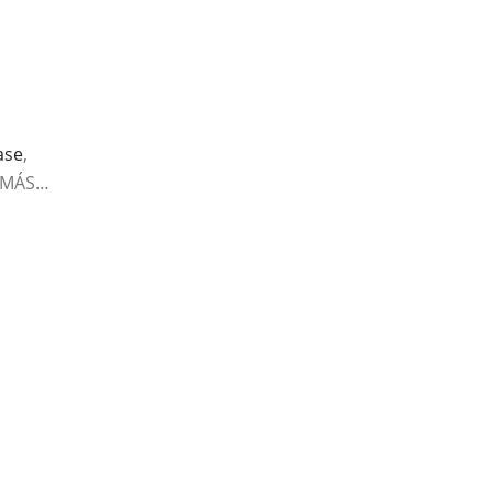
ase
,
 MÁS…