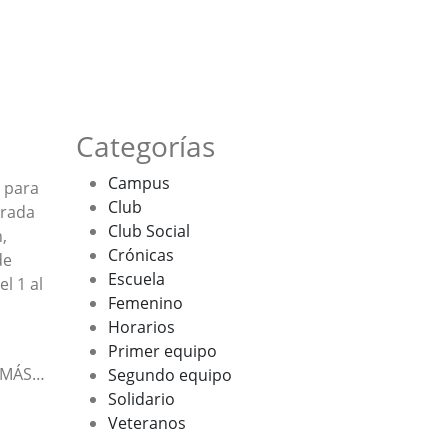
Categorías
Campus
s para
Club
orada
Club Social
,
Crónicas
de
Escuela
l 1 al
Femenino
Horarios
Primer equipo
 MÁS…
Segundo equipo
Solidario
Veteranos