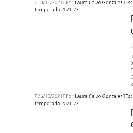
10/11/2021
Por
Laura Calvo González
Esc
temporada 2021-22
L
G
l
0
F
C
R
26/10/2021
Por
Laura Calvo González
Esc
temporada 2021-22