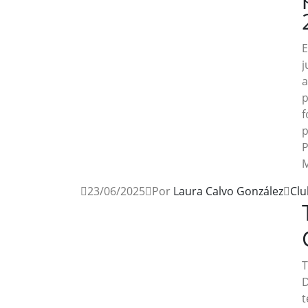
E
j
a
p
f
p
P
M
23/06/2025
Por
Laura Calvo González
Clu
T
D
t