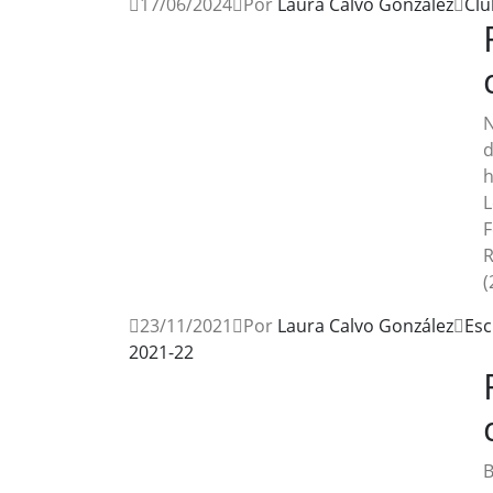
17/06/2024
Por
Laura Calvo González
Clu
N
d
h
L
F
R
(
23/11/2021
Por
Laura Calvo González
Esc
2021-22
B