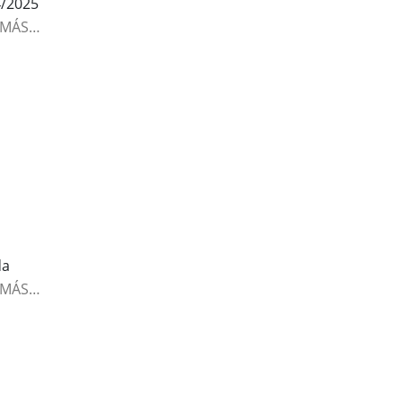
/2025
 MÁS…
da
 MÁS…