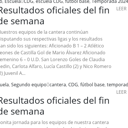
b
,
Escuela
CDG
,
escuela CDG
,
fútbol base
,
Temporada 2024
Resultados oficiales del fin
LEER
de semana
uestros equipos de la cantera continúan
isputando sus respectivas ligas y los resultados
an sido los siguientes: Aficionado B 1 – 2 Atlético
eones de Castilla Gol de Mario Álvarez Aficionado
emenino 6 – 0 U.D. San Lorenzo Goles de Claudia
edin, Carlota Alfaro, Lucía Castillo (2) y Nico Romero
2) Juvenil A...
uela
,
Segundo equipo
cantera
,
CDG
,
fútbol base
,
tempora
LEER
Resultados oficiales del fin
de semana
onita jornada para los equipos de nuestra cantera