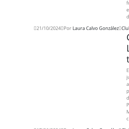
f
e
d
21/10/2024
Por
Laura Calvo González
Clu
E
j
a
p
d
P
M
c