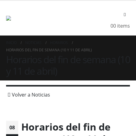
0
0 items
INICIO
NOTICIAS
HORARIOS
HORARIOS DEL FIN DE SEMANA (10 Y 11 DE ABRIL)
Horarios del fin de semana (10
y 11 de abril)
Volver a Noticias
Horarios del fin de
08