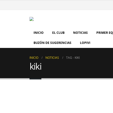
INICIO
EL CLUB
NOTICIAS
PRIMER E
BUZÓN DE SUGERENCIAS
LOPIVI
INICIO
NOTICIAS
TAG -
KIKI
kiki