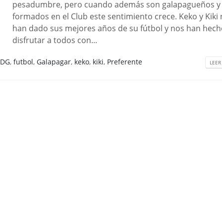
pesadumbre, pero cuando además son galapagueños y
formados en el Club este sentimiento crece. Keko y Kiki
han dado sus mejores años de su fútbol y nos han hec
disfrutar a todos con...
CDG
,
futbol
,
Galapagar
,
keko
,
kiki
,
Preferente
LEER