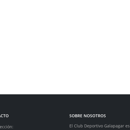
ACTO
SOBRE NOSOTROS
El Club Deportivo Galapagar e
ección: