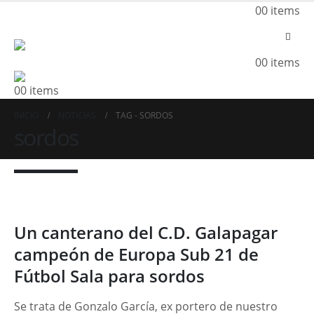
0
0 items
0
0 items
0
0 items
INICIO
NOTICIAS
TAG -
SORDOS
sordos
Un canterano del C.D. Galapagar
campeón de Europa Sub 21 de
Fútbol Sala para sordos
Se trata de Gonzalo García, ex portero de nuestro