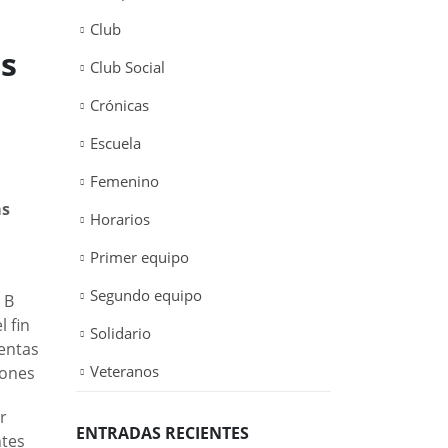
Club
os
Club Social
Crónicas
Escuela
Femenino
as
Horarios
Primer equipo
Segundo equipo
 B
l fin
Solidario
entas
Veteranos
iones
r
ENTRADAS RECIENTES
ntes