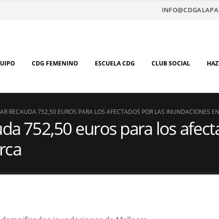
INFO@CDGALAPA
QUIPO
CDG FEMENINO
ESCUELA CDG
CLUB SOCIAL
HAZ
GAR RECAUDA 752,50 EUROS PARA LOS AFECTADOS POR LAS INUNDACIONES E
uda 752,50 euros para los afect
rca