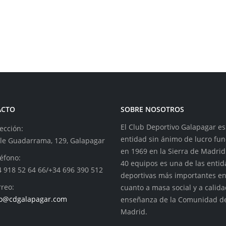
ACTO
SOBRE NOSOTROS
El Club Deportivo Galapagar e
ección:
entidad sin ánimo de lucro fu
lle Guadarrama, 129, Galapagar
en 1969 en la Sierra de Madrid
éfono:
40 equipos es una de las enti
4 918 52 64 66/+34 696 390 512
deportivas más importantes e
reo:
cuanto a masa social y a calid
fo@cdgalapagar.com
enseñanza de la Comunidad d
Madrid.