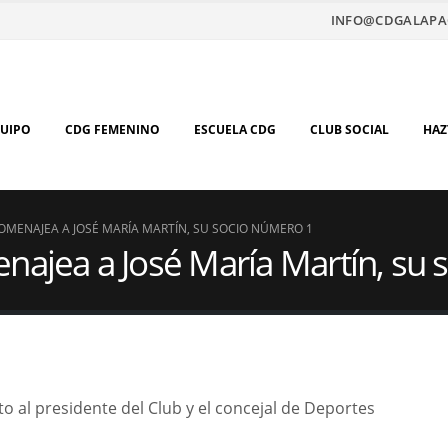
INFO@CDGALAPA
QUIPO
CDG FEMENINO
ESCUELA CDG
CLUB SOCIAL
HAZ
OMENAJEA A JOSÉ MARÍA MARTÍN, SU SOCIO NÚMERO 1
najea a José María Martín, su