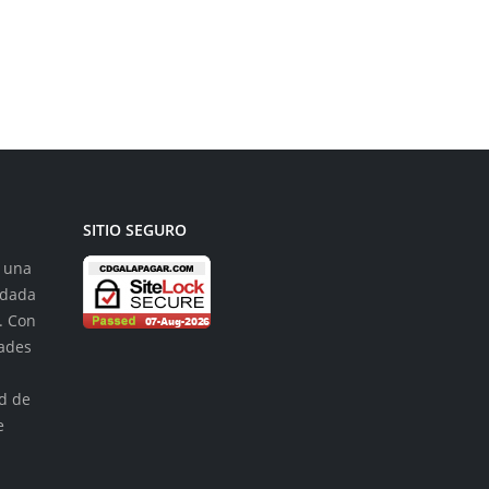
Galapagar anuncia...
leer más
SITIO SEGURO
s una
ndada
. Con
dades
n
ad de
e