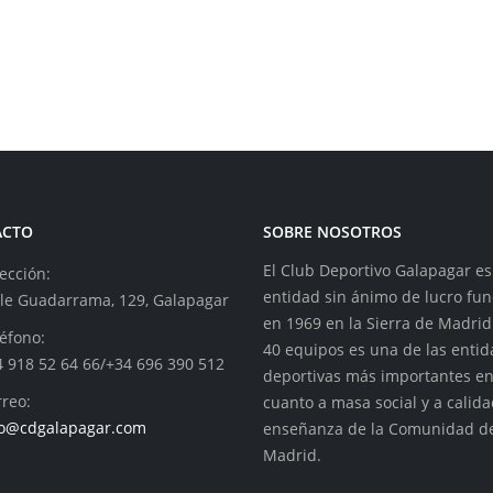
ACTO
SOBRE NOSOTROS
El Club Deportivo Galapagar e
ección:
entidad sin ánimo de lucro fu
lle Guadarrama, 129, Galapagar
en 1969 en la Sierra de Madrid
éfono:
40 equipos es una de las enti
4 918 52 64 66/+34 696 390 512
deportivas más importantes e
reo:
cuanto a masa social y a calid
fo@cdgalapagar.com
enseñanza de la Comunidad d
Madrid.