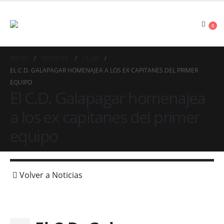
0
INICIO
NOTICIAS
CLUB
EL C.D. GALAPAGAR HOMENAJEA A LOS EX CAPITANES DEL PRIMER
EQUIPO
El C.D. Galapagar homenajea
a los ex capitanes del primer
equipo
Volver a Noticias