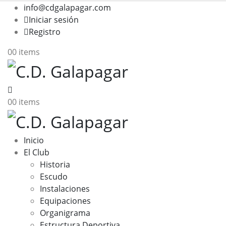
info@cdgalapagar.com
Iniciar sesión
Registro
0
0 items
0
0 items
Inicio
El Club
Historia
Escudo
Instalaciones
Equipaciones
Organigrama
Estructura Deportiva