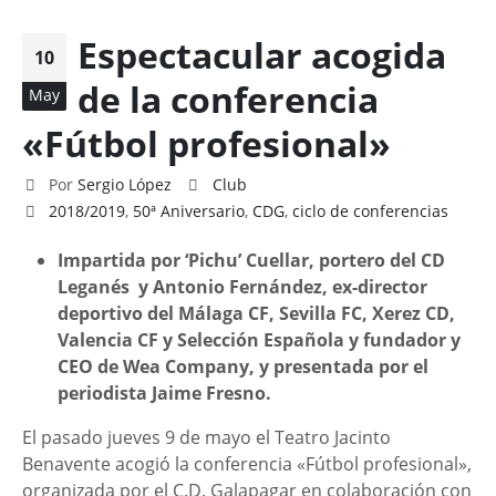
Espectacular acogida
10
de la conferencia
May
«Fútbol profesional»
Por
Sergio López
Club
2018/2019
,
50ª Aniversario
,
CDG
,
ciclo de conferencias
Impartida por ‘Pichu’ Cuellar, portero del CD
Leganés y Antonio Fernández, ex-director
deportivo del Málaga CF, Sevilla FC, Xerez CD,
Valencia CF y Selección Española y fu
ndador y
CEO de Wea Company
, y presentada por el
periodista Jaime Fresno.
El pasado jueves 9 de mayo el Teatro Jacinto
Benavente acogió la conferencia «Fútbol profesional»,
organizada por el C.D. Galapagar en colaboración con