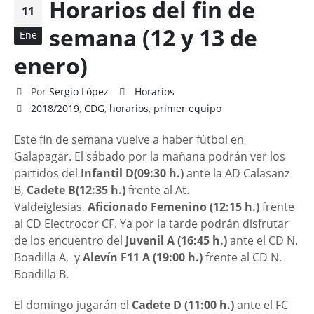
Horarios del fin de
11
semana (12 y 13 de
Ene
enero)
Por
Sergio López
Horarios
2018/2019
,
CDG
,
horarios
,
primer equipo
Este fin de semana vuelve a haber fútbol en
Galapagar. El sábado por la mañana podrán ver los
partidos del
Infantil D(09:30 h.)
ante la AD Calasanz
B,
Cadete B(12:35 h.)
frente al At.
Valdeiglesias,
Aficionado Femenino (12:15 h.)
frente
al CD Electrocor CF. Ya por la tarde podrán disfrutar
de los encuentro del
Juvenil A (16:45 h.)
ante el CD N.
Boadilla A, y
Alevín F11 A (19:00 h.)
frente al CD N.
Boadilla B.
El domingo jugarán el
Cadete D (11:00 h.)
ante el FC