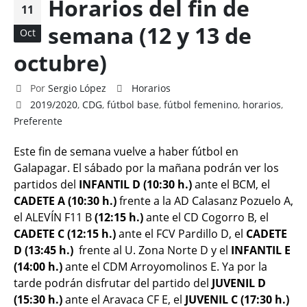
Horarios del fin de
11
semana (12 y 13 de
Oct
octubre)
Por
Sergio López
Horarios
2019/2020
,
CDG
,
fútbol base
,
fútbol femenino
,
horarios
,
Preferente
Este fin de semana vuelve a haber fútbol en
Galapagar. El sábado por la mañana podrán ver los
partidos del
INFANTIL D (10:30 h.)
ante el BCM, el
CADETE A (10:30 h.)
frente a la AD Calasanz Pozuelo A,
el ALEVÍN F11 B
(12:15 h.)
ante el CD Cogorro B, el
CADETE C (12
:15 h.)
ante el FCV Pardillo D, el
CADETE
D (13
:45 h.)
frente al U. Zona Norte D y el
INFANTIL E
(14
:00 h.)
ante el CDM Arroyomolinos E. Ya por la
tarde podrán disfrutar del partido del
JUVENIL D
(15:30 h.)
ante el Aravaca CF E, el
JUVENIL C (17
:30 h.)