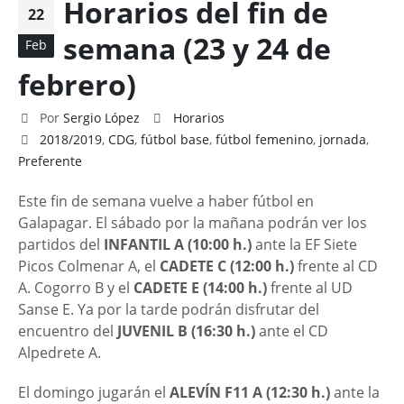
Horarios del fin de
22
semana (23 y 24 de
Feb
febrero)
Por
Sergio López
Horarios
2018/2019
,
CDG
,
fútbol base
,
fútbol femenino
,
jornada
,
Preferente
Este fin de semana vuelve a haber fútbol en
Galapagar. El sábado por la mañana podrán ver los
partidos del
INFANTIL A (10:00 h.)
ante la EF Siete
Picos Colmenar A, el
CADETE C (12:00 h.)
frente al CD
A. Cogorro B y el
CADETE E (14:00 h.)
frente al UD
Sanse E. Ya por la tarde podrán disfrutar del
encuentro del
JUVENIL B (16:30 h.)
ante el CD
Alpedrete A.
El domingo jugarán el
ALEVÍN F11 A (12:30 h.)
ante la