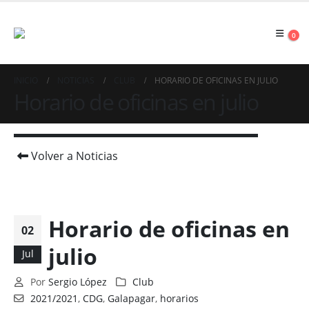
0
INICIO
NOTICIAS
CLUB
HORARIO DE OFICINAS EN JULIO
Horario de oficinas en julio
Volver a Noticias
Horario de oficinas en
02
julio
Jul
Por
Sergio López
Club
2021/2021
,
CDG
,
Galapagar
,
horarios