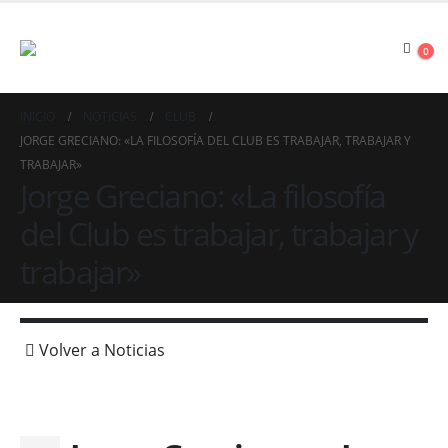
0
INICIO
NOTICIAS
CLUB
JORGE GRECIANO: «LA FILOSOFÍA DEL CLUB ES TRABAJAR, TRABAJAR Y
TRABAJAR»
Jorge Greciano: «La filosofía
del Club es trabajar, trabajar y
trabajar»
Volver a Noticias