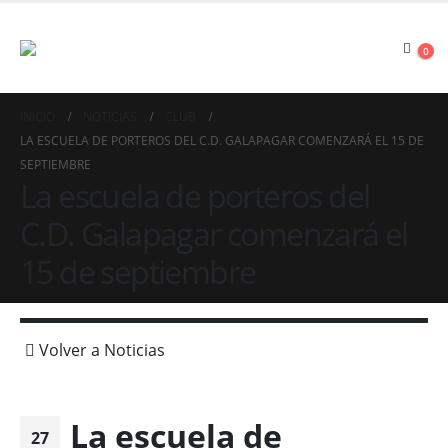
0
INICIO
NOTICIAS
CLUB
LA ESCUELA DE PORTEROS DEL C.D. GALAPAGAR COMENZARÁ EL 15 DE
SEPTIEMBRE
La escuela de porteros del
C.D. Galapagar comenzará el
15 de septiembre
Volver a Noticias
La escuela de
27