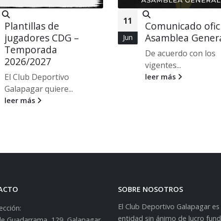
11
Plantillas de
Comunicado ofici
jugadores CDG –
Asamblea Gener
Jun
Temporada
De acuerdo con los
2026/2027
vigentes...
El Club Deportivo
leer más
Galapagar quiere...
leer más
ACTO
SOBRE NOSOTROS
El Club Deportivo Galapagar es
ección:
entidad sin ánimo de lucro fun
lle Guadarrama, 129, Galapagar