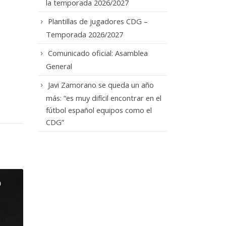
la temporada 2026/2027
Plantillas de jugadores CDG –
Temporada 2026/2027
Comunicado oficial: Asamblea
General
Javi Zamorano se queda un año
más: “es muy difícil encontrar en el
fútbol español equipos como el
CDG”
27
Javi Zamorano se
queda un año más:
May
“es muy difícil
encontrar en el