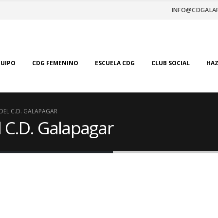
INFO@CDGALA
QUIPO
CDG FEMENINO
ESCUELA CDG
CLUB SOCIAL
HAZ
DEL C.D. GALAPAGAR
l C.D. Galapagar