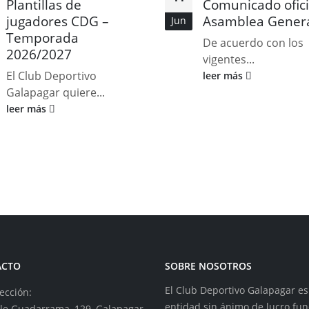
Plantillas de
Comunicado ofici
jugadores CDG –
Asamblea Gener
Jun
Temporada
De acuerdo con los
2026/2027
vigentes...
El Club Deportivo
leer más
Galapagar quiere...
leer más
ACTO
SOBRE NOSOTROS
El Club Deportivo Galapagar e
ección:
entidad sin ánimo de lucro fu
lle Guadarrama, 129, Galapagar