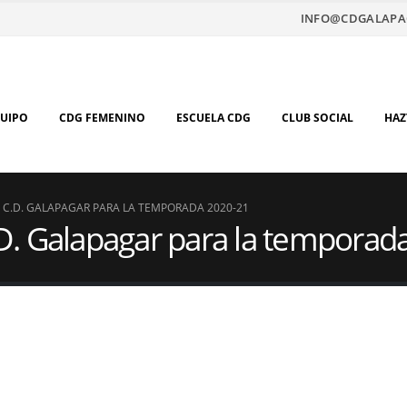
INFO@CDGALAPA
QUIPO
CDG FEMENINO
ESCUELA CDG
CLUB SOCIAL
HAZ
 C.D. GALAPAGAR PARA LA TEMPORADA 2020-21
D. Galapagar para la temporad