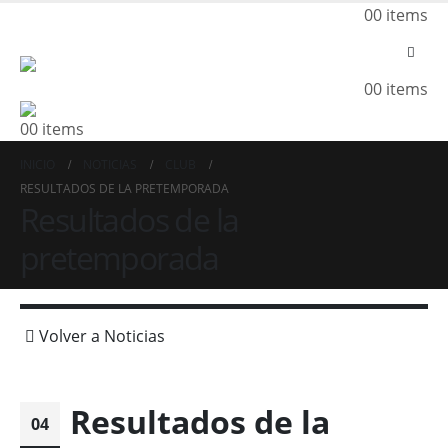
0
0 items
0
0 items
0
0 items
INICIO
NOTICIAS
CLUB
RESULTADOS DE LA PRETEMPORADA
Resultados de la
pretemporada
Volver a Noticias
Resultados de la
04