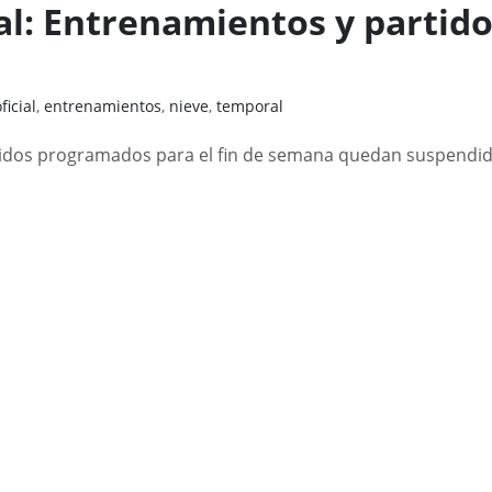
al: Entrenamientos y partid
icial
,
entrenamientos
,
nieve
,
temporal
tidos programados para el fin de semana quedan suspendi