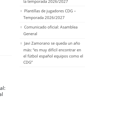
la temporada 2026/2027
Plantillas de jugadores CDG –
Temporada 2026/2027
Comunicado oficial: Asamblea
General
Javi Zamorano se queda un año
más: “es muy difícil encontrar en
el fútbol español equipos como el
CDG”
27
21
al:
Javi Zamorano se
XVI
al
queda un año más:
Ver
May
May
“es muy difícil
El C
encontrar en el fútbol
Gala
español equipos
leer