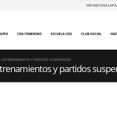
INFO@CDGALAPA
QUIPO
CDG FEMENINO
ESCUELA CDG
CLUB SOCIAL
HAZ
: ENTRENAMIENTOS Y PARTIDOS SUSPENDIDOS
ntrenamientos y partidos susp