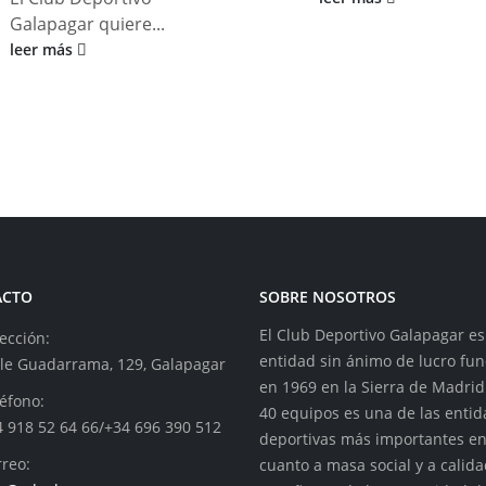
Galapagar quiere...
leer más
ACTO
SOBRE NOSOTROS
El Club Deportivo Galapagar e
ección:
entidad sin ánimo de lucro fu
lle Guadarrama, 129, Galapagar
en 1969 en la Sierra de Madrid
éfono:
40 equipos es una de las enti
4 918 52 64 66/+34 696 390 512
deportivas más importantes e
reo:
cuanto a masa social y a calid