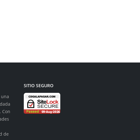
como el CDG”
El Club Deportivo
Galapagar anuncia...
leer más
SITIO SEGURO
s una
ndada
. Con
dades
n
ad de