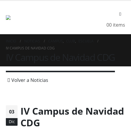
0
0 items
INICIO
NOTICIAS
CAMPUS
,
CLUB
,
ESCUELA
IV CAMPUS DE NAVIDAD CDG
IV Campus de Navidad CDG
Volver a Noticias
IV Campus de Navidad
03
CDG
Dic