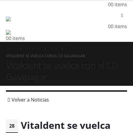
0
0 items
0
0 items
0
0 items
INICIO
NOTICIAS
CLUB
VITALDENT SE VUELCA CON EL CD GALAPAGAR
Vitaldent se vuelca con el CD
Galapagar
Volver a Noticias
Vitaldent se vuelca
28