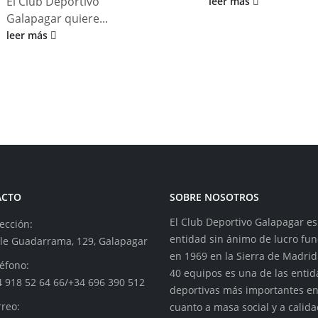
El Club Deportivo
leer más
Galapagar quiere...
leer más
ACTO
SOBRE NOSOTROS
El Club Deportivo Galapagar e
ección:
entidad sin ánimo de lucro fu
lle Guadarrama, 129, Galapagar
en 1969 en la Sierra de Madrid
éfono:
40 equipos es una de las enti
4 918 52 64 66/+34 696 390 512
deportivas más importantes e
reo:
cuanto a masa social y a calid