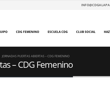
INFO@CDGALAPA
QUIPO
CDG FEMENINO
ESCUELA CDG
CLUB SOCIAL
HAZ
JORNADAS PUERTAS ABIERTAS – CDG FEMENINO
rtas – CDG Femenino