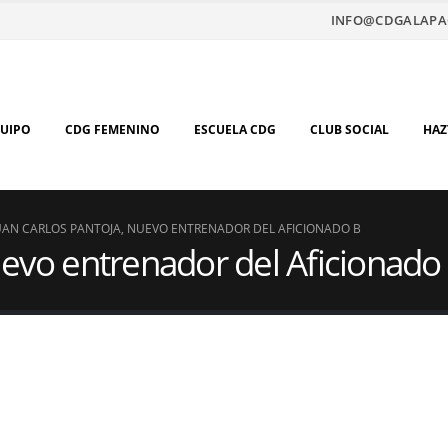
INFO@CDGALAPA
QUIPO
CDG FEMENINO
ESCUELA CDG
CLUB SOCIAL
HAZ
UAN CARLOS PANTOJA, NUEVO ENTRENADOR DEL AFICIONADO B
uevo entrenador del Aficionado