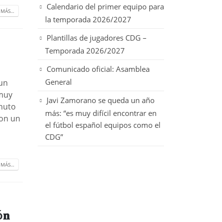
Calendario del primer equipo para
 MÁS…
la temporada 2026/2027
Plantillas de jugadores CDG –
Temporada 2026/2027
Comunicado oficial: Asamblea
General
 un
 muy
Javi Zamorano se queda un año
inuto
más: “es muy difícil encontrar en
con un
el fútbol español equipos como el
CDG”
 MÁS…
ó𝐧