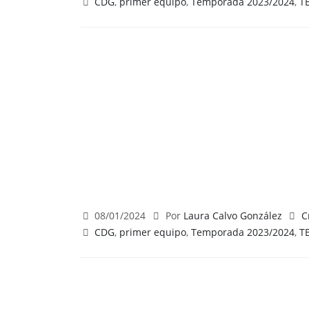
CDG
,
primer equipo
,
Temporada 2023/2024
,
T
08/01/2024
Por
Laura Calvo González
C
CDG
,
primer equipo
,
Temporada 2023/2024
,
T