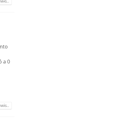
 MÁS…
nto
ó a 0
 MÁS…