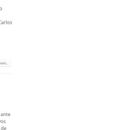
o
Carlos
 MÁS…
 ante
vos
 de