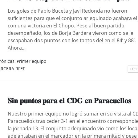
Los goles de Pablo Buceta y Javi Redonda no fueron
suficientes para que el conjunto arlequinado acabara el
con una victoria en El Chopo. Pese al buen partido
desempeñado, los de Borja Bardera vieron como se le
escapaban dos puntos con los tantos del en el 84’ y 88’.
Ahora...
rónicas
,
Primer equipo
ERCERA RFEF
LEER
𝐒𝐢𝐧 𝐩𝐮𝐧𝐭𝐨𝐬 𝐩𝐚𝐫𝐚 𝐞𝐥 𝐂𝐃𝐆 𝐞𝐧 𝐏𝐚𝐫𝐚𝐜𝐮𝐞𝐥𝐥𝐨𝐬
Nuestro primer equipo no logró sumar en su visita al C
Paracuellos tras ceder 3-1 en el encuentro correspondi
la jornada 13. El conjunto arlequinado vio como los loca
adelantaban en el marcador en la primera mitad y pese