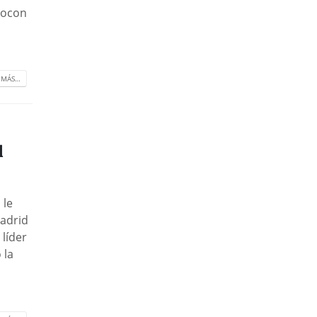
cocon
 MÁS…

 le
Madrid
 líder
 la