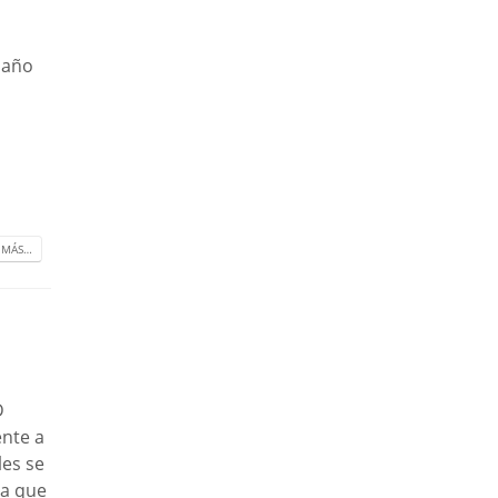
 año
 MÁS…
D
ente a
les se
 a que