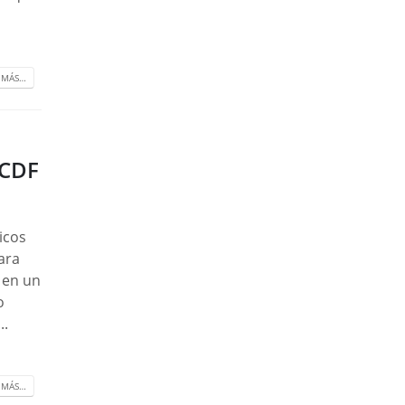
 MÁS…
 CDF
icos
ara
) en un
o
..
 MÁS…