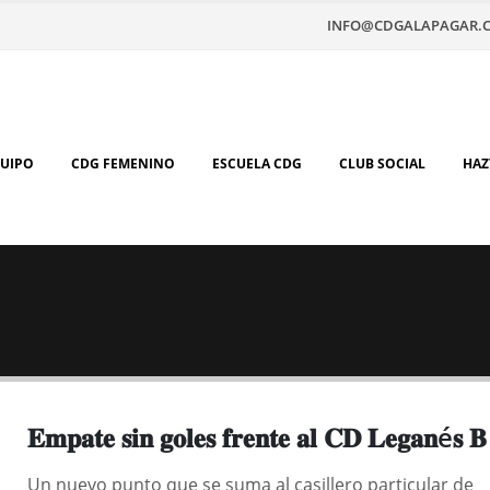
INFO@CDGALAPAGAR.
QUIPO
CDG FEMENINO
ESCUELA CDG
CLUB SOCIAL
HAZ
𝐄𝐦𝐩𝐚𝐭𝐞 𝐬𝐢𝐧 𝐠𝐨𝐥𝐞𝐬 𝐟𝐫𝐞𝐧𝐭𝐞 𝐚𝐥 𝐂𝐃 𝐋𝐞𝐠𝐚𝐧é𝐬 𝐁
Un nuevo punto que se suma al casillero particular de