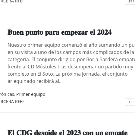
ERCERA RFEF
LEER
𝐁𝐮𝐞𝐧 𝐩𝐮𝐧𝐭𝐨 𝐩𝐚𝐫𝐚 𝐞𝐦𝐩𝐞𝐳𝐚𝐫 𝐞𝐥 𝟐𝟎𝟐𝟒
Nuestro primer equipo comenzó el año sumando un pu
en su visita a uno de los campos más complicados de la
categoría. El conjunto dirigido por Borja Bardera empat
frente al CD Móstoles tras desempeñar un partido muy
completo en El Soto. La próxima jornada, el conjunto
arlequinado recibirá al...
rónicas
,
Primer equipo
ERCERA RFEF
LEER
𝐄𝐥 𝐂𝐃𝐆 𝐝𝐞𝐬𝐩𝐢𝐝𝐞 𝐞𝐥 𝟐𝟎𝟐𝟑 𝐜𝐨𝐧 𝐮𝐧 𝐞𝐦𝐩𝐚𝐭𝐞