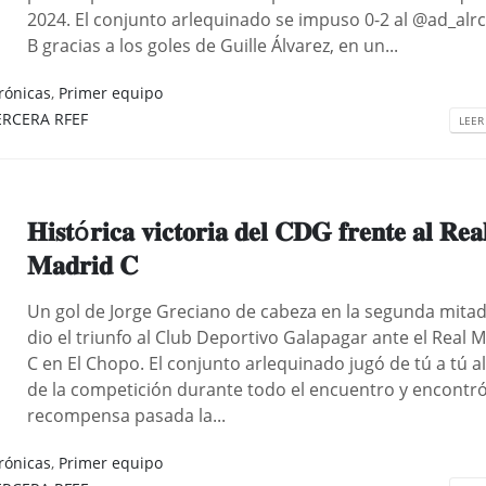
2024. El conjunto arlequinado se impuso 0-2 al @ad_alr
B gracias a los goles de Guille Álvarez, en un...
rónicas
,
Primer equipo
ERCERA RFEF
LEER
𝐇𝐢𝐬𝐭ó𝐫𝐢𝐜𝐚 𝐯𝐢𝐜𝐭𝐨𝐫𝐢𝐚 𝐝𝐞𝐥 𝐂𝐃𝐆 𝐟𝐫𝐞𝐧𝐭𝐞 𝐚𝐥 𝐑𝐞𝐚
𝐌𝐚𝐝𝐫𝐢𝐝 𝐂
Un gol de Jorge Greciano de cabeza en la segunda mitad
dio el triunfo al Club Deportivo Galapagar ante el Real 
C en El Chopo. El conjunto arlequinado jugó de tú a tú al
de la competición durante todo el encuentro y encontró
recompensa pasada la...
rónicas
,
Primer equipo