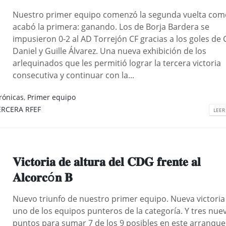
Nuestro primer equipo comenzó la segunda vuelta com
acabó la primera: ganando. Los de Borja Bardera se
impusieron 0-2 al AD Torrejón CF gracias a los goles de 
Daniel y Guille Álvarez. Una nueva exhibición de los
arlequinados que les permitió lograr la tercera victoria
consecutiva y continuar con la...
rónicas
,
Primer equipo
ERCERA RFEF
LEER
𝐕𝐢𝐜𝐭𝐨𝐫𝐢𝐚 𝐝𝐞 𝐚𝐥𝐭𝐮𝐫𝐚 𝐝𝐞𝐥 𝐂𝐃𝐆 𝐟𝐫𝐞𝐧𝐭𝐞 𝐚𝐥
𝐀𝐥𝐜𝐨𝐫𝐜ó𝐧 𝐁
Nuevo triunfo de nuestro primer equipo. Nueva victoria
uno de los equipos punteros de la categoría. Y tres nue
puntos para sumar 7 de los 9 posibles en este arranque