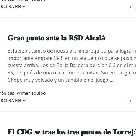
ERCERA RFEF
LEER
𝐆𝐫𝐚𝐧 𝐩𝐮𝐧𝐭𝐨 𝐚𝐧𝐭𝐞 𝐥𝐚 𝐑𝐒𝐃 𝐀𝐥𝐜𝐚𝐥á
Esfuerzo titánico de nuestro primer equipo para lograr
importante empate (3-3) en un encuentro que se puso
cuesta arriba. Los de Borja Bardera perdían 0-3 en el m
56, después de una mala primera mitad. Sin embargo, 
Chopo muy volcado y un cambio en el juego,...
rónicas
,
Primer equipo
ERCERA RFEF
LEER
𝐄𝐥 𝐂𝐃𝐆 𝐬𝐞 𝐭𝐫𝐚𝐞 𝐥𝐨𝐬 𝐭𝐫𝐞𝐬 𝐩𝐮𝐧𝐭𝐨𝐬 𝐝𝐞 𝐓𝐨𝐫𝐫𝐞