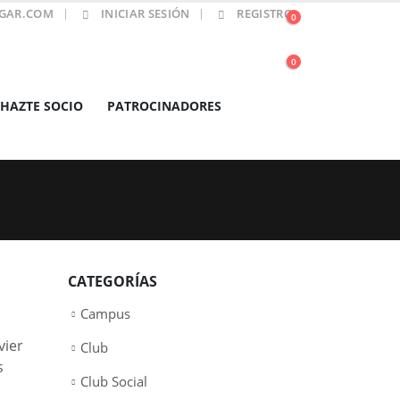
GAR.COM
INICIAR SESIÓN
REGISTRO
0
0
HAZTE SOCIO
PATROCINADORES
CATEGORÍAS
Campus
vier
Club
s
Club Social