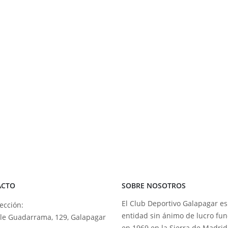
ACTO
SOBRE NOSOTROS
El Club Deportivo Galapagar e
ección:
entidad sin ánimo de lucro fu
lle Guadarrama, 129, Galapagar
en 1969 en la Sierra de Madrid