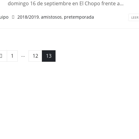
domingo 16 de septiembre en El Chopo frente a...
uipo
2018/2019
,
amistosos
,
pretemporada
LEER
…
1
12
13