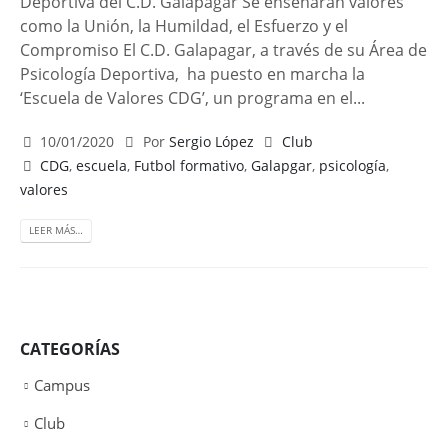
Deportiva del C.D. Galapagar Se enseñarán valores
como la Unión, la Humildad, el Esfuerzo y el
Compromiso El C.D. Galapagar, a través de su Área de
Psicología Deportiva, ha puesto en marcha la
‘Escuela de Valores CDG’, un programa en el...
10/01/2020
Por
Sergio López
Club
CDG
,
escuela
,
Futbol formativo
,
Galapgar
,
psicología
,
valores
LEER MÁS…
CATEGORÍAS
Campus
Club