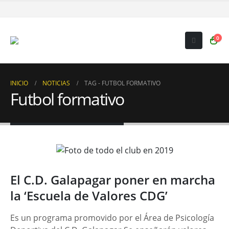
0
INICIO
NOTICIAS
TAG -
FUTBOL FORMATIVO
Futbol formativo
El C.D. Galapagar poner en marcha
la ‘Escuela de Valores CDG’
Es un programa promovido por el Área de Psicología