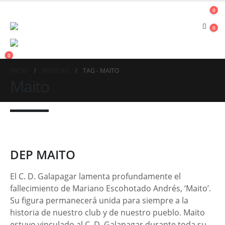
0
0
0
INICIO
NOTICIAS
TAG -
MAITO
Maito
DEP MAITO
El C. D. Galapagar lamenta profundamente el
fallecimiento de Mariano Escohotado Andrés, ‘Maito’.
Su figura permanecerá unida para siempre a la
historia de nuestro club y de nuestro pueblo. Maito
estuvo vinculado al C. D. Galapagar durante toda su