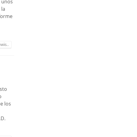
a unos
 la
 forme
 MÁS…
esto
o
e los
.D.