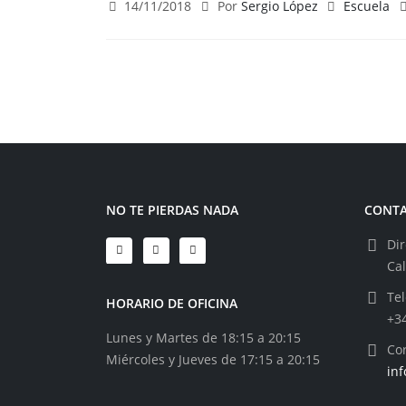
14/11/2018
Por
Sergio López
Escuela
NO TE PIERDAS NADA
CONT
Dir
Ca
Tel
HORARIO DE OFICINA
+3
Lunes y Martes de 18:15 a 20:15
Cor
Miércoles y Jueves de 17:15 a 20:15
in