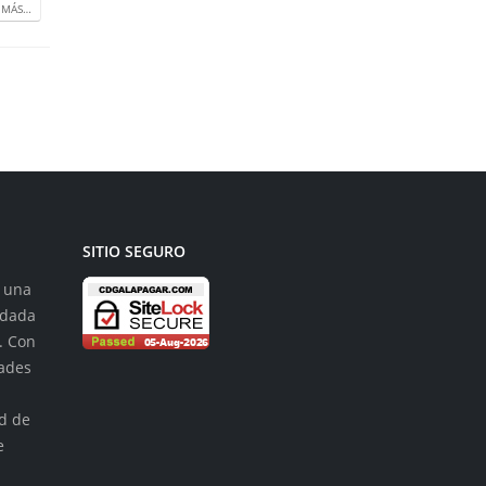
 MÁS…
SITIO SEGURO
s una
ndada
. Con
dades
n
ad de
e