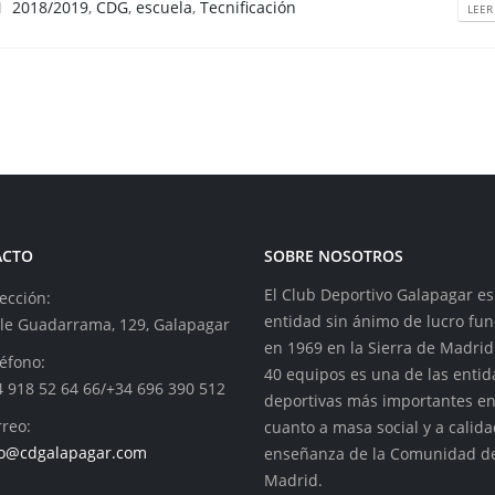
2018/2019
,
CDG
,
escuela
,
Tecnificación
LEER
ACTO
SOBRE NOSOTROS
El Club Deportivo Galapagar e
ección:
entidad sin ánimo de lucro fu
lle Guadarrama, 129, Galapagar
en 1969 en la Sierra de Madrid
éfono:
40 equipos es una de las enti
4 918 52 64 66/+34 696 390 512
deportivas más importantes e
reo:
cuanto a masa social y a calid
fo@cdgalapagar.com
enseñanza de la Comunidad d
Madrid.