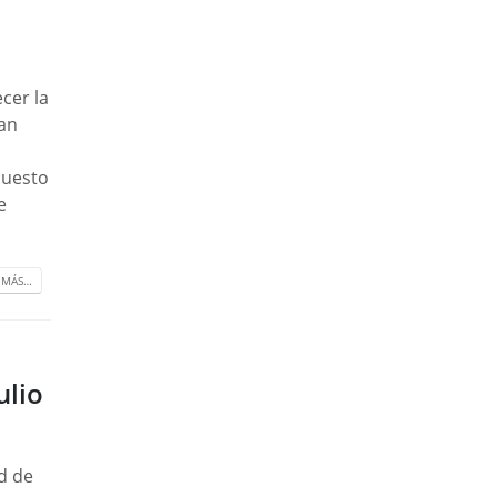
ecer la
tan
puesto
e
 MÁS…
ulio
d de