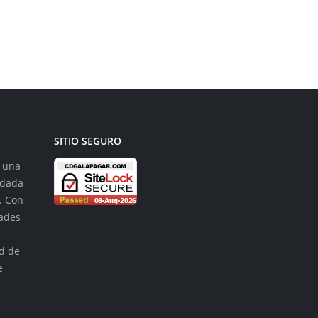
SITIO SEGURO
s una
ndada
. Con
dades
n
ad de
e