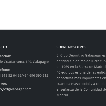
ACTO
SOBRE NOSOTROS
El Club Deportivo Galapagar e
ección:
entidad sin ánimo de lucro fu
lle Guadarrama, 129, Galapagar
en 1969 en la Sierra de Madrid
léfono:
40 equipos es una de las enti
4 918 52 64 66/+34 696 390 512
deportivas más importantes e
rreo:
cuanto a masa social y a calid
fo@cdgalapagar.com
enseñanza de la Comunidad d
Madrid.