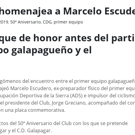
r homenajea a Marcelo Escud
2019
,
50ª Aniversario
,
CDG
,
primer equipo
aque de honor antes del part
po galapagueño y el
F
egómenos del encuentro entre el primer equipo galapagueño
ajeó Marcelo Escudero, ex-preparador físico del primer equ
upación Deportiva de la Sierra (ADS) e impulsor del ciclism
 el presidente del Club, Jorge Greciano, acompañado del con
ron una placa conmemorativa.
tos del 50ª Aniversario del Club con los que se pretende
ar y el C.D. Galapagar.