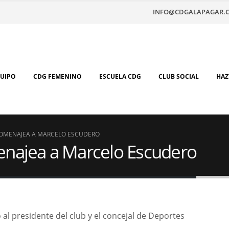
INFO@CDGALAPAGAR.
QUIPO
CDG FEMENINO
ESCUELA CDG
CLUB SOCIAL
HAZ
HOMENAJEA A MARCELO ESCUDERO
enajea a Marcelo Escudero