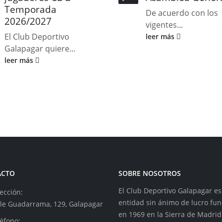
Temporada
De acuerdo con los
2026/2027
vigentes...
El Club Deportivo
leer más
Galapagar quiere...
leer más
ACTO
SOBRE NOSOTROS
El Club Deportivo Galapagar e
ección:
entidad sin ánimo de lucro fu
lle Guadarrama, 129, Galapagar
en 1969 en la Sierra de Madrid
éfono: