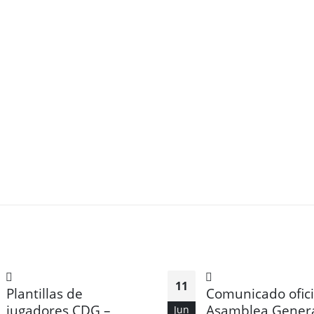
11
Plantillas de
Comunicado ofici
jugadores CDG –
Asamblea Gener
Jun