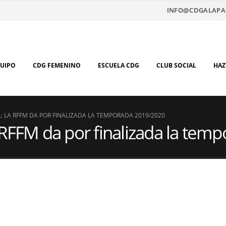
INFO@CDGALAPA
QUIPO
CDG FEMENINO
ESCUELA CDG
CLUB SOCIAL
HAZ
 LA RFFM DA POR FINALIZADA LA TEMPORADA 2019/2020
 RFFM da por finalizada la te