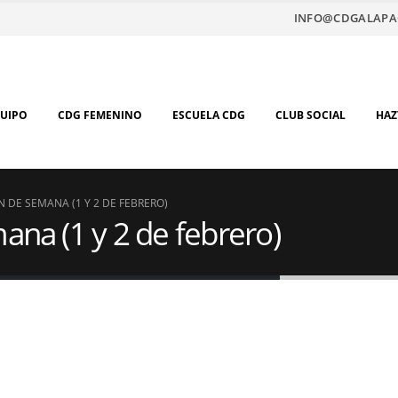
INFO@CDGALAPA
QUIPO
CDG FEMENINO
ESCUELA CDG
CLUB SOCIAL
HAZ
N DE SEMANA (1 Y 2 DE FEBRERO)
ana (1 y 2 de febrero)