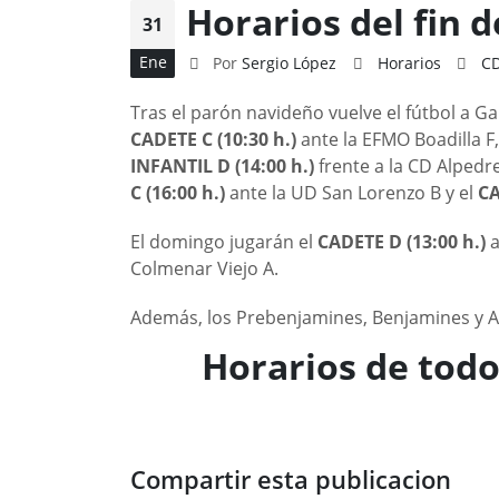
Horarios del fin d
31
Ene
Por
Sergio López
Horarios
C
Tras el parón navideño vuelve el fútbol a G
CADETE C (10:30 h.)
ante la EFMO Boadilla F,
INFANTIL D (14:00 h.)
frente a la CD Alpedre
C (16:00 h.)
ante la UD San Lorenzo B y el
CA
El domingo jugarán el
CADETE D
(13:00 h.)
a
Colmenar Viejo A.
Además, los Prebenjamines, Benjamines y Ale
Horarios de todo
Compartir esta publicacion