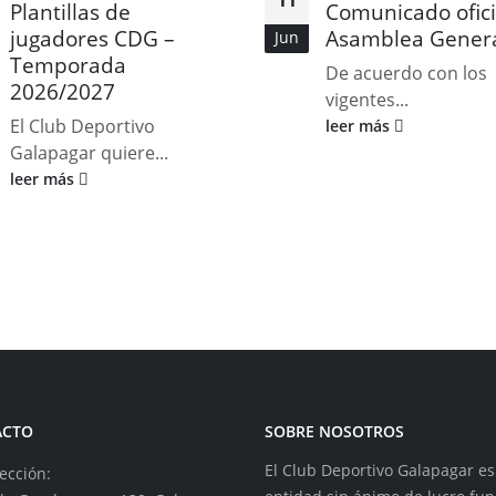
Plantillas de
Comunicado ofici
jugadores CDG –
Asamblea Gener
Jun
Temporada
De acuerdo con los
2026/2027
vigentes...
El Club Deportivo
leer más
Galapagar quiere...
leer más
ACTO
SOBRE NOSOTROS
El Club Deportivo Galapagar e
ección: