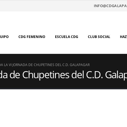
INFO@CDGALAPA
QUIPO
CDG FEMENINO
ESCUELA CDG
CLUB SOCIAL
HAZ
A LA VI JORNADA DE CHUPETINES DEL C.D. GALAPAGAR
da de Chupetines del C.D. Gala