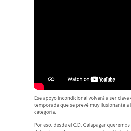
Ese apoyo incondicional volverá a ser clav
temporada que se prevé muy ilusionante a la
categoría.
Por eso, desde el C.D. Galapagar queremos 