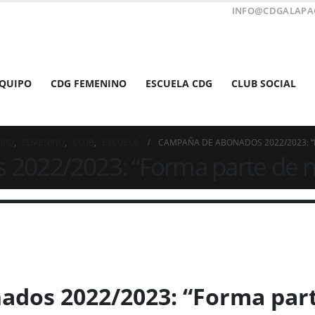
INFO@CDGALAPA
EQUIPO
CDG FEMENINO
ESCUELA CDG
CLUB SOCIAL
IPO
,
FEMENINO
,
CLUB
,
ESCUELA
CAMPAÑA DE ABONADOS 2022/2023: “
022/2023: “Forma parte de nu
dos 2022/2023: “Forma par