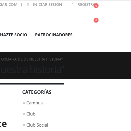
GAR.COM
INICIAR SESIÓN
REGISTRO
0
0
HAZTE SOCIO
PATROCINADORES
FORMA PARTE DE NUESTRA HISTORIA”
estra historia”
CATEGORÍAS
Campus
Club
te
Club Social