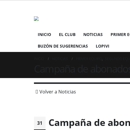
INICIO
EL CLUB
NOTICIAS
PRIMER 
BUZÓN DE SUGERENCIAS
LOPIVI
INICIO
NOTICIAS
PRIMER EQUIPO
,
SEGUNDO EQU
Campaña de abonados 2
Volver a Noticias
Campaña de abona
31