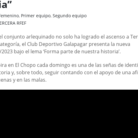
ia”
Femenino
,
Primer equipo
,
Segundo equipo
ERCERA RFEF
el conjunto arlequinado no solo ha logrado el ascenso a Te
ategoría, el Club Deportivo Galapagar presenta la nueva
023 bajo el lema ‘Forma parte de nuestra historia’.
pira en El Chopo cada domingo es una de las señas de ident
toria y, sobre todo, seguir contando con el apoyo de una af
enas y en las malas.