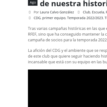
de nuestra histor
Ago
Por
Laura Calvo González
Club
,
Escuela
,
CDG
,
primer equipo
,
Temporada 2022/2023
,
T
Tras varias campañas históricas en las que 
RFEF, sino que ha conseguido mantener la c
campaña de socios para la temporada 2022/2
La afición del CDG y el ambiente que se res
de este club que quiere seguir haciendo his
incansable que está con su equipo en las bu