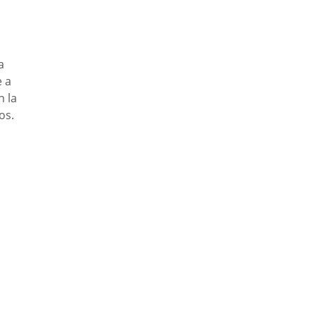
a
e a
n la
os.