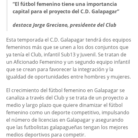
“El fútbol femenino tiene una importancia
capital para el proyecto del C.D. Galapagar”
destaca Jorge Greciano, presidente del Club
Esta temporada el C.D. Galapagar tendrá dos equipos
femeninos más que se unen a los dos conjuntos que
ya tenía el Club, infantil Sub13 y Juvenil. Se tratan de
un Aficionado Femenino y un segundo equipo infantil
que se crean para favorecer la integración y la
igualdad de oportunidades entre hombres y mujeres.
El crecimiento del fútbol femenino en Galapagar se
canaliza a través del Club y se trata de un proyecto a
medio y largo plazo que quiere dinamizar el fútbol
femenino como un deporte competitivo, impulsando
el número de licencias en Galapagar y asegurando
que las futbolistas galapagueñas tengan los mejores
medios deportivos para competir.