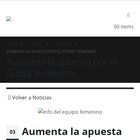
0
0 items
INICIO
NOTICIAS
FEMENINO
AUMENTA LA APUESTA POR EL FÚTBOL FEMENINO
Aumenta la apuesta por el
fútbol femenino
Volver a Noticias
Aumenta la apuesta
03