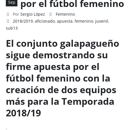
por el fútbol femenino
Sep
Por
Sergio López
Femenino
2018/2019
,
aficionado
,
apuesta
,
femenino
,
juvenil
,
sub13
El conjunto galapagueño
sigue demostrando su
firme apuesta por el
fútbol femenino con la
creación de dos equipos
más para la Temporada
2018/19