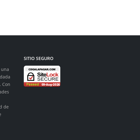
leer más
SITIO SEGURO
s una
ndada
. Con
dades
n
ad de
e