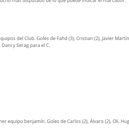
mucho más disputado de lo que puede indicar el marcador.
uipos del Club. Goles de Fahd (3), Cristian (2), Javier Martín
, Dani y Serag para el C.
mer equipo benjamín. Goles de Carlos (2), Álvaro (2), Oli, Hu