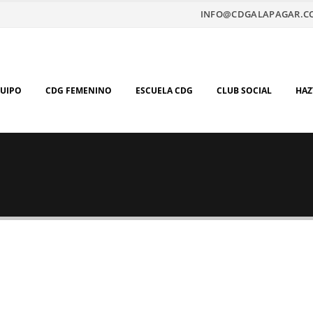
INFO@CDGALAPAGAR.C
QUIPO
CDG FEMENINO
ESCUELA CDG
CLUB SOCIAL
HAZ