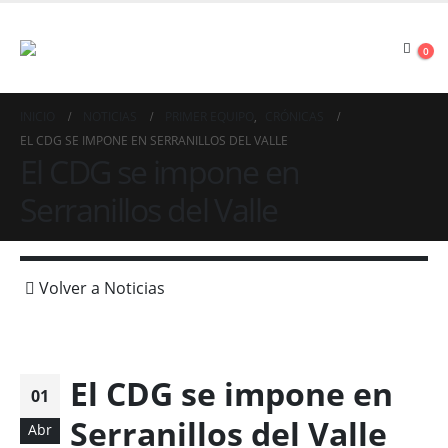
0
INICIO
NOTICIAS
PRIMER EQUIPO
,
CRÓNICAS
EL CDG SE IMPONE EN SERRANILLOS DEL VALLE
El CDG se impone en
Serranillos del Valle
Volver a Noticias
El CDG se impone en
01
Serranillos del Valle
Abr